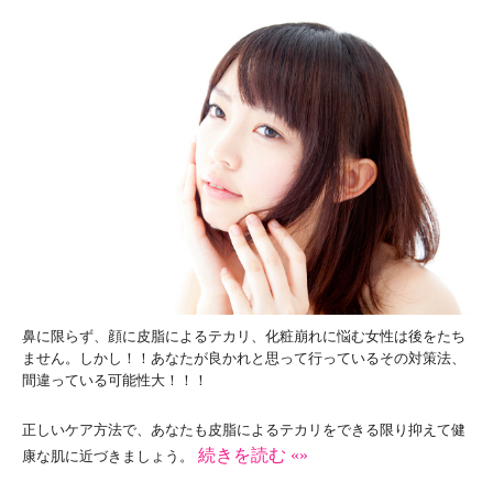
鼻に限らず、顔に皮脂によるテカリ、化粧崩れに悩む女性は後をたち
ません。しかし！！あなたが良かれと思って行っているその対策法、
間違っている可能性大！！！
正しいケア方法で、あなたも皮脂によるテカリをできる限り抑えて健
続きを読む «»
康な肌に近づきましょう。