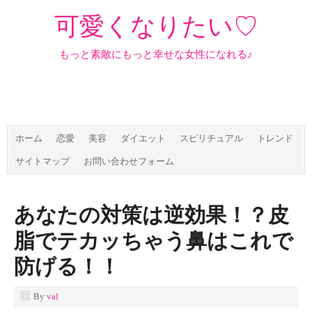
可愛くなりたい♡
もっと素敵にもっと幸せな女性になれる♪
ホーム
恋愛
美容
ダイエット
スピリチュアル
トレンド
サイトマップ
お問い合わせフォーム
あなたの対策は逆効果！？皮
脂でテカッちゃう鼻はこれで
防げる！！
By
val