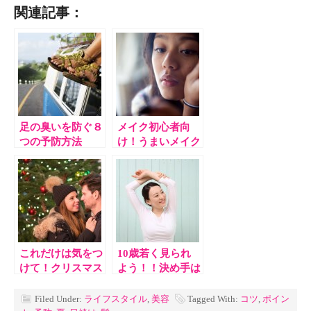
関連記事：
足の臭いを防ぐ８
メイク初心者向
つの予防方法
け！うまいメイク
の５つのコツ！
これだけは気をつ
10歳若く見られ
けて！クリスマス
よう！！決め手は
までに女子が注意
鼻呼吸！
しておくこと
Filed Under:
ライフスタイル
,
美容
Tagged With:
コツ
,
ポイン