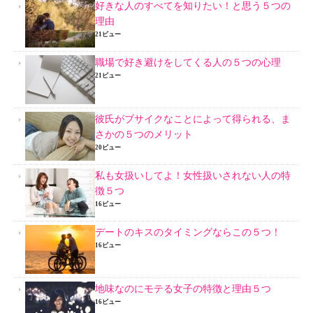
好きな人のすべてを知りたい！と思う５つの
理由
21ビュー
職場で好き避けをしてくる人の５つの心理
21ビュー
彼氏がブサイクなことによって得られる、ま
さかの５つのメリット
20ビュー
私も女扱いしてよ！女性扱いされない人の特
徴５つ
16ビュー
デートのキスのタイミングならこの５つ！
16ビュー
地味なのにモテる女子の特徴と理由５つ
16ビュー