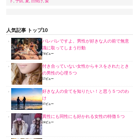
ト
,
予防
,
夏
,
日焼け
,
髪
人気記事 トップ10
バレバレですよ。男性が好きな人の前で無意
識に取ってしまう行動
74ビュー
付き合っていない女性からキスをされたとき
の男性の心理５つ
57ビュー
好きな人の全てを知りたい！と思う５つのわ
け
37ビュー
異性にも同性にも好かれる女性の特徴５つ
24ビュー