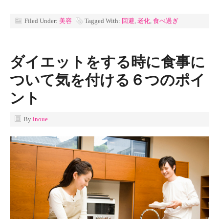
Filed Under:
美容
Tagged With:
回避
,
老化
,
食べ過ぎ
ダイエットをする時に食事に
ついて気を付ける６つのポイ
ント
By
inoue