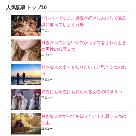
人気記事 トップ10
バレバレですよ。男性が好きな人の前で無意
識に取ってしまう行動
73ビュー
付き合っていない女性からキスをされたとき
の男性の心理５つ
56ビュー
好きな人の全てを知りたい！と思う５つのわ
け
36ビュー
異性にも同性にも好かれる女性の特徴５つ
25ビュー
好きな人のすべてを知りたい！と思う５つの
理由
22ビュー