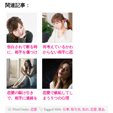
関連記事：
告白されて断る時
何考えているかわ
に、相手を傷つけ
からない相手に恋
ない５つの方法
愛感情を持ちやす
い５つの理由
恋愛の駆け引き
恋愛で嫉妬してし
で、相手に連絡を
まう５つの心理
しない５つの理由
Filed Under:
恋愛
Tagged With:
仕事
,
取引先
,
告白
,
恋愛
,
脈あ