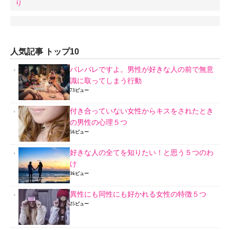
り
人気記事 トップ10
バレバレですよ。男性が好きな人の前で無意
識に取ってしまう行動
73ビュー
付き合っていない女性からキスをされたとき
の男性の心理５つ
56ビュー
好きな人の全てを知りたい！と思う５つのわ
け
36ビュー
異性にも同性にも好かれる女性の特徴５つ
25ビュー