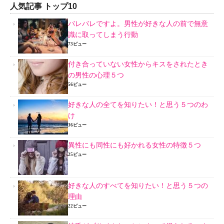
人気記事 トップ10
バレバレですよ。男性が好きな人の前で無意
識に取ってしまう行動
73ビュー
付き合っていない女性からキスをされたとき
の男性の心理５つ
56ビュー
好きな人の全てを知りたい！と思う５つのわ
け
36ビュー
異性にも同性にも好かれる女性の特徴５つ
25ビュー
好きな人のすべてを知りたい！と思う５つの
理由
22ビュー