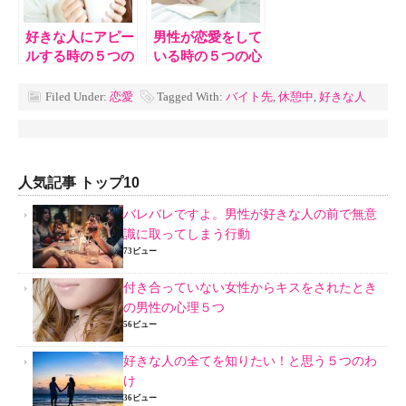
好きな人にアピー
男性が恋愛をして
ルする時の５つの
いる時の５つの心
ポイント
理を知ろう！
Filed Under:
恋愛
Tagged With:
バイト先
,
休憩中
,
好きな人
人気記事 トップ10
バレバレですよ。男性が好きな人の前で無意
識に取ってしまう行動
73ビュー
付き合っていない女性からキスをされたとき
の男性の心理５つ
56ビュー
好きな人の全てを知りたい！と思う５つのわ
け
36ビュー