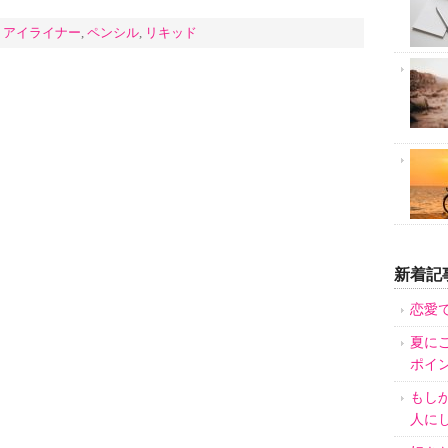
:
アイライナー
,
ペンシル
,
リキッド
新着記
恋愛
夏に
ポイ
もし
人に