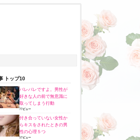
 トップ10
バレバレですよ。男性が
好きな人の前で無意識に
取ってしまう行動
77ビュー
付き合っていない女性か
らキスをされたときの男
性の心理５つ
57ビュー