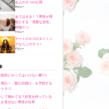
る人の５つの心理
19ビュー
あてはまる！？男性が理
想とする「清楚な女性」
特徴５つ
17ビュー
デートのキスのタイミン
グならこの５つ！
17ビュー
事
で絶対にやってはいけない事5つ
ご用心！「髪の日焼け」を予防する
ント５つ
かして惚れてる？好意を持っている
しか見せない男性の仕草