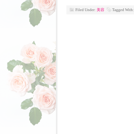
Filed Under:
美容
Tagged With