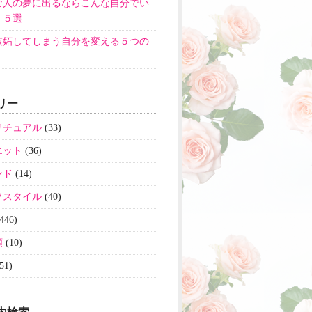
な人の夢に出るならこんな自分でい
！５選
嫉妬してしまう自分を変える５つの
リー
リチュアル
(33)
エット
(36)
ンド
(14)
フスタイル
(40)
446)
類
(10)
51)