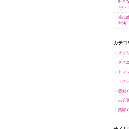
好き
たい
彼に
方法
カテゴ
スピ
ダイ
トレ
ライ
恋愛
(
未分
美容
(