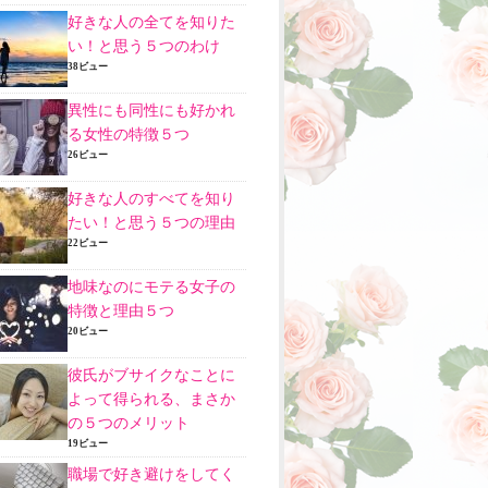
好きな人の全てを知りた
い！と思う５つのわけ
38ビュー
異性にも同性にも好かれ
る女性の特徴５つ
26ビュー
好きな人のすべてを知り
たい！と思う５つの理由
22ビュー
地味なのにモテる女子の
特徴と理由５つ
20ビュー
彼氏がブサイクなことに
よって得られる、まさか
の５つのメリット
19ビュー
職場で好き避けをしてく