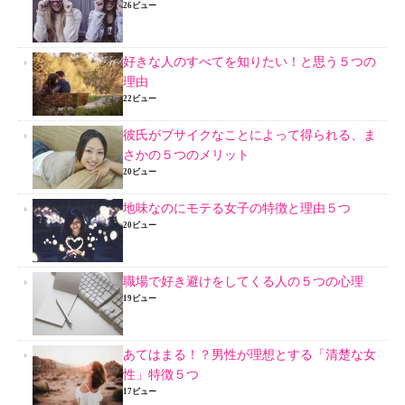
26ビュー
好きな人のすべてを知りたい！と思う５つの
理由
22ビュー
彼氏がブサイクなことによって得られる、ま
さかの５つのメリット
20ビュー
地味なのにモテる女子の特徴と理由５つ
20ビュー
職場で好き避けをしてくる人の５つの心理
19ビュー
あてはまる！？男性が理想とする「清楚な女
性」特徴５つ
17ビュー