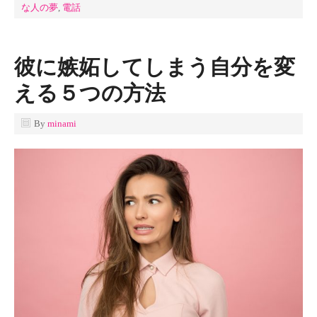
な人の夢
,
電話
彼に嫉妬してしまう自分を変
える５つの方法
By
minami