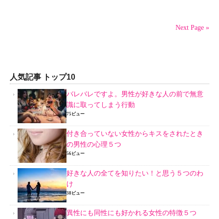
Next Page »
人気記事 トップ10
バレバレですよ。男性が好きな人の前で無意
識に取ってしまう行動
75ビュー
付き合っていない女性からキスをされたとき
の男性の心理５つ
56ビュー
好きな人の全てを知りたい！と思う５つのわ
け
38ビュー
異性にも同性にも好かれる女性の特徴５つ