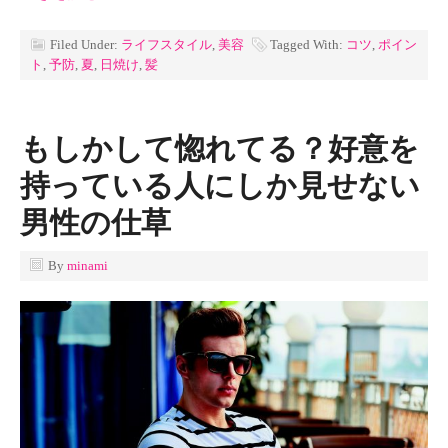
Filed Under:
ライフスタイル
,
美容
Tagged With:
コツ
,
ポイン
ト
,
予防
,
夏
,
日焼け
,
髪
もしかして惚れてる？好意を
持っている人にしか見せない
男性の仕草
By
minami