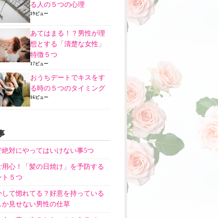
る人の５つの心理
19ビュー
あてはまる！？男性が理
想とする「清楚な女性」
特徴５つ
17ビュー
おうちデートでキスをす
る時の５つのタイミング
16ビュー
事
で絶対にやってはいけない事5つ
ご用心！「髪の日焼け」を予防する
ント５つ
かして惚れてる？好意を持っている
しか見せない男性の仕草