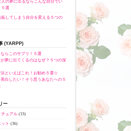
な人の夢に出るならこんな自分でい
！５選
嫉妬してしまう自分を変える５つの
 (YARPP)
るならこのサプリ！５選
人が夢に出てくるのはなぜ？５つの深
方法といえばこれ！お勧め５選☆
を美白したい！そう思うあなたへの５
法
リー
リチュアル
(33)
エット
(36)