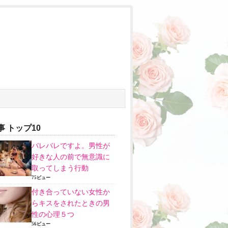
 トップ10
バレバレですよ。男性が
好きな人の前で無意識に
取ってしまう行動
75ビュー
付き合っていない女性か
らキスをされたときの男
性の心理５つ
56ビュー