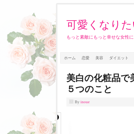
可愛くなりた
もっと素敵にもっと幸せな女性に
ホーム
恋愛
美容
ダイエット
美白の化粧品で
５つのこと
By
inoue