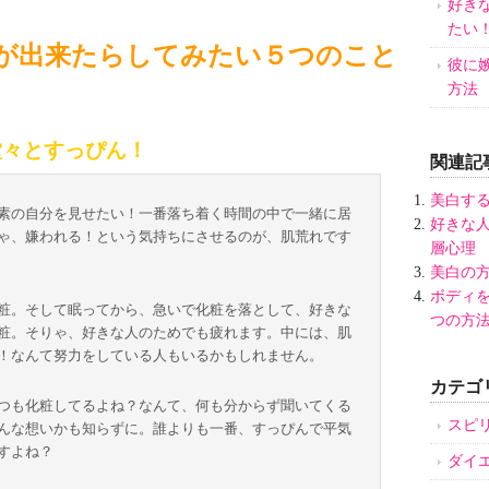
好き
たい
が出来たらしてみたい５つのこと
彼に
方法
堂々とすっぴん！
関連記事
美白す
素の自分を見せたい！一番落ち着く時間の中で一緒に居
好きな
ゃ、嫌われる！という気持ちにさせるのが、肌荒れです
層心理
美白の
ボディ
粧。そして眠ってから、急いで化粧を落として、好きな
つの方
粧。そりゃ、好きな人のためでも疲れます。中には、肌
！なんて努力をしている人もいるかもしれません。
カテゴ
つも化粧してるよね？なんて、何も分からず聞いてくる
スピ
んな想いかも知らずに。誰よりも一番、すっぴんで平気
すよね？
ダイ