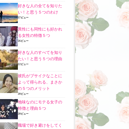
好きな人の全てを知りた
い！と思う５つのわけ
37ビュー
異性にも同性にも好かれ
る女性の特徴５つ
26ビュー
好きな人のすべてを知り
たい！と思う５つの理由
22ビュー
彼氏がブサイクなことに
よって得られる、まさか
の５つのメリット
20ビュー
地味なのにモテる女子の
特徴と理由５つ
20ビュー
職場で好き避けをしてく