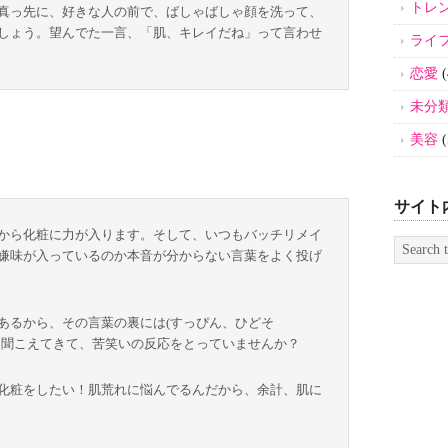
トレ
真っ先に、好きな人の前で、ばしゃばしゃ顔を洗って、
しょう。望んでた一言、「肌、キレイだね」って言わせ
ライ
恋愛
(
未分
美容
(
サイト
から化粧に力が入ります。そして、いつもバッチリメイ
嫌味が入っているのか本音が分からない言葉をよく投げ
あるから、その言葉の裏には(すっぴん、ひどそ
に聞こえてきて、苦笑いの反応をとっていませんか？
化粧をしたい！肌荒れに悩んでるんだから、余計、肌に