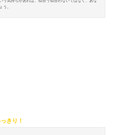
いう気持ちがあれば、似合う似合わないではなく、あな
ょう。
いっきり！