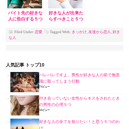
バイト先の好きな
好きな人が出来た
人に告白する５つ
らすべきこと５つ
のタイミング
Filed Under:
恋愛
Tagged With:
きっかけ
,
友達から恋人
,
好き
な人
人気記事 トップ10
バレバレですよ。男性が好きな人の前で無意
識に取ってしまう行動
73ビュー
付き合っていない女性からキスをされたとき
の男性の心理５つ
56ビュー
好きな人の全てを知りたい！と思う５つのわ
け