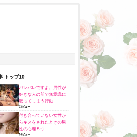
 トップ10
バレバレですよ。男性が
好きな人の前で無意識に
取ってしまう行動
73ビュー
付き合っていない女性か
らキスをされたときの男
性の心理５つ
56ビュー