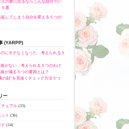
な人の夢に出るならこんな自分でい
！５選
嫉妬してしまう自分を変える５つの
 (YARPP)
たのにモテなくなった…考えられる５
け
連絡がない…考えられる５つのわけ
連絡が減る５つの要因とは？
裏の顔”を見抜くチェック方法５つ
リー
リチュアル
(33)
エット
(36)
ンド
(14)