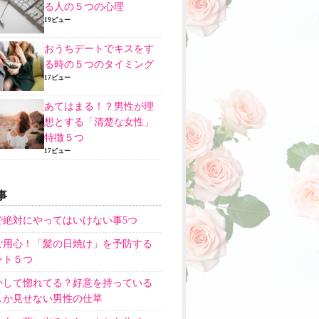
る人の５つの心理
19ビュー
おうちデートでキスをす
る時の５つのタイミング
17ビュー
あてはまる！？男性が理
想とする「清楚な女性」
特徴５つ
17ビュー
事
で絶対にやってはいけない事5つ
ご用心！「髪の日焼け」を予防する
ント５つ
かして惚れてる？好意を持っている
しか見せない男性の仕草