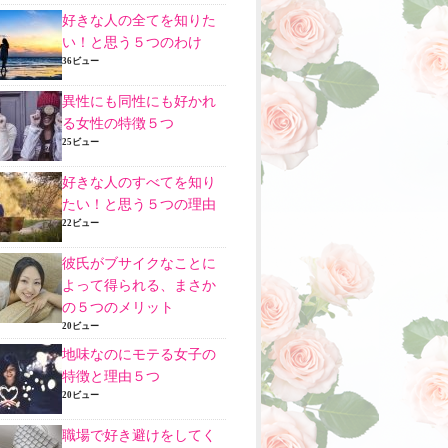
好きな人の全てを知りた
い！と思う５つのわけ
36ビュー
異性にも同性にも好かれ
る女性の特徴５つ
25ビュー
好きな人のすべてを知り
たい！と思う５つの理由
22ビュー
彼氏がブサイクなことに
よって得られる、まさか
の５つのメリット
20ビュー
地味なのにモテる女子の
特徴と理由５つ
20ビュー
職場で好き避けをしてく