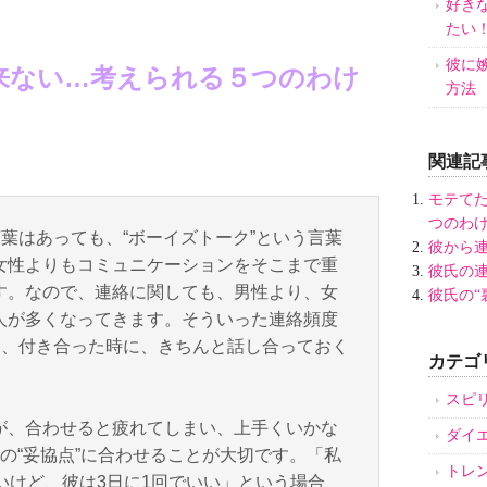
好き
たい
彼に
来ない…考えられる５つのわけ
方法
関連記事
モテて
つのわ
言葉はあっても、“ボーイズトーク”という言葉
彼から
女性よりもコミュニケーションをそこまで重
彼氏の
す。なので、連絡に関しても、男性より、女
彼氏の“
人が多くなってきます。そういった連絡頻度
は、付き合った時に、きちんと話し合っておく
カテゴ
スピ
が、合わせると疲れてしまい、上手くいかな
ダイ
の“妥協点”に合わせることが大切です。「私
トレ
いけど、彼は3日に1回でいい」という場合