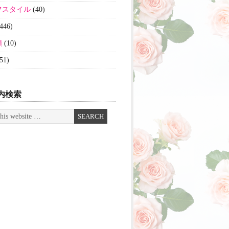
フスタイル
(40)
446)
類
(10)
51)
内検索