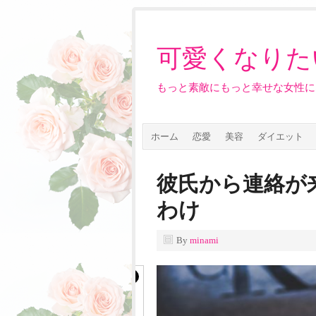
可愛くなりた
もっと素敵にもっと幸せな女性に
ホーム
恋愛
美容
ダイエット
彼氏から連絡が
わけ
By
minami