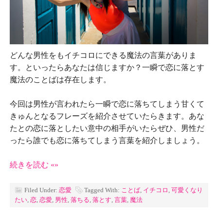
どんな男性をもイチコロにできる魔法の言葉がありま
す。といったらあなたは信じますか？一瞬で恋に落とす
魔法のことばは存在します。
今回は男性が言われたら一瞬で恋に落ちてしまう甘くて
きゅんとなるフレーズを紹介させていたらきます。あな
たとの恋に落としたい意中の相手がいたらぜひ、男性だ
ったら誰でも恋に落ちてしまう言葉を紹介しましょう。
続きを読む «»
Filed Under:
恋愛
Tagged With:
ことば
,
イチコロ
,
可愛くなり
たい
,
恋
,
恋愛
,
男性
,
落ちる
,
落とす
,
言葉
,
魔法