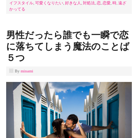
イフスタイル
,
可愛くなりたい
,
好きな人
,
対処法
,
恋
,
恋愛
,
時
,
遠ざ
かってる
男性だったら誰でも一瞬で恋
に落ちてしまう魔法のことば
５つ
By
minami