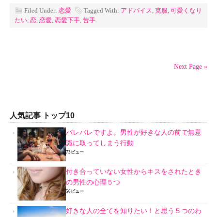
Filed Under:
恋愛
Tagged With:
アドバイス
,
克服
,
可愛くなり
たい
,
恋
,
恋愛
,
恋愛下手
,
苦手
Next Page »
人気記事 トップ10
バレバレですよ。男性が好きな人の前で無意
識に取ってしまう行動
73ビュー
付き合っていない女性からキスをされたとき
の男性の心理５つ
56ビュー
好きな人の全てを知りたい！と思う５つのわ