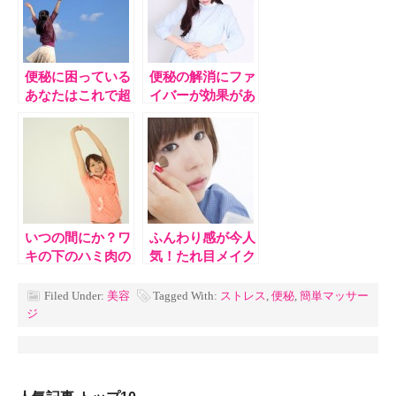
便秘に困っている
便秘の解消にファ
あなたはこれで超
イバーが効果があ
（腸）スッキ
る５つの理由
リ！！厳選8個！
いつの間にか？ワ
ふんわり感が今人
キの下のハミ肉の
気！たれ目メイク
３つの習慣チェッ
の仕方５選
ク！
Filed Under:
美容
Tagged With:
ストレス
,
便秘
,
簡単マッサー
ジ