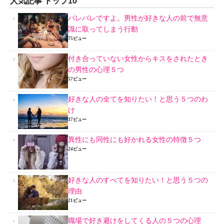
人気記事 トップ10
バレバレですよ。男性が好きな人の前で無意
識に取ってしまう行動
75ビュー
付き合っていない女性からキスをされたとき
の男性の心理５つ
57ビュー
好きな人の全てを知りたい！と思う５つのわ
け
37ビュー
異性にも同性にも好かれる女性の特徴５つ
24ビュー
好きな人のすべてを知りたい！と思う５つの
理由
21ビュー
職場で好き避けをしてくる人の５つの心理