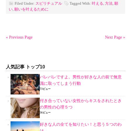
Filed Under:
スピリチュアル
Tagged With:
叶える
,
方法
,
願
い
,
願いを叶えるために
« Previous Page
Next Page »
人気記事 トップ10
バレバレですよ。男性が好きな人の前で無意
識に取ってしまう行動
73ビュー
付き合っていない女性からキスをされたとき
の男性の心理５つ
56ビュー
好きな人の全てを知りたい！と思う５つのわ
け