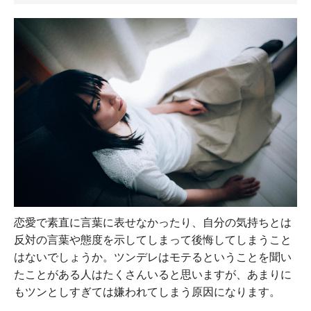
恋愛で素直に言葉に表せなかったり、自分の気持ちとは
反対の言葉や態度を示してしまって後悔してしまうこと
はないでしょうか。ツンデレはモテるということを聞い
たことがある人はたくさんいると思いますが、あまりに
もツンとしすぎては嫌われてしまう原因になります。