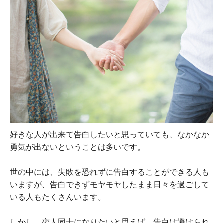
好きな人が出来て告白したいと思っていても、なかなか
勇気が出ないということは多いです。
世の中には、失敗を恐れずに告白することができる人も
いますが、告白できずモヤモヤしたまま日々を過ごして
いる人もたくさんいます。
しかし、恋人同士になりたいと思えば、告白は避けられ