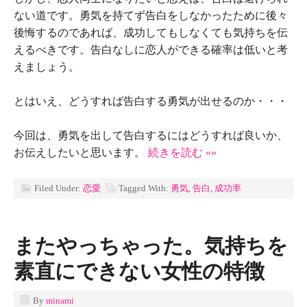
ない道です。勇気を持てず告白をしなかったために後々
後悔するのであれば、成功してもしなくても気持ちを伝
えるべきです。告白なしに恋人ができる確率は低いと考
えましょう。
とはいえ、どうすれば告白する勇気が出せるのか・・・
今回は、勇気を出して告白するにはどうすれば良いか、
お伝えしたいと思います。
続きを読む «»
Filed Under:
恋愛
Tagged With:
勇気
,
告白
,
成功率
またやっちゃった。気持ちを
素直にできない女性の特徴
By
minami