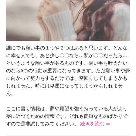
誰にでも願い事の１つや２つはあると思います。どんな
に幸せ人でも、あと少し〇〇なら…私が〇〇だったら…
というような願い事があるものです。願い事を叶えたい
のなら6つの行動が重要になってきます。ただ願い事や夢
に向かって努力をするだけでは、空回りしてしまうかも
しれません、時には卑屈になってしまうかもしれませ
ん。
ここに書く情報は、夢や願望を強く持っている人がより
夢に近づくための情報です。どれも簡単なものばかりで
すので是非試してみてください。
続きを読む «»