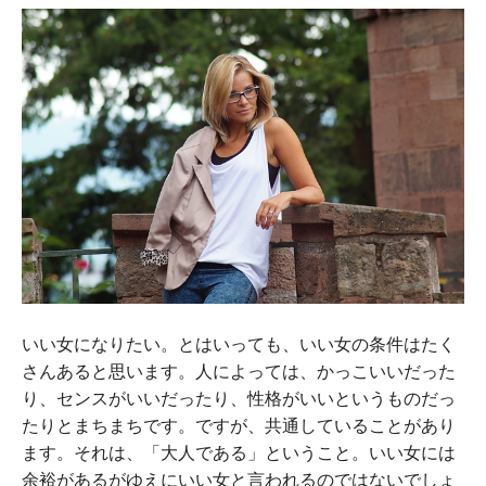
いい女になりたい。とはいっても、いい女の条件はたく
さんあると思います。人によっては、かっこいいだった
り、センスがいいだったり、性格がいいというものだっ
たりとまちまちです。ですが、共通していることがあり
ます。それは、「大人である」ということ。いい女には
余裕があるがゆえにいい女と言われるのではないでしょ