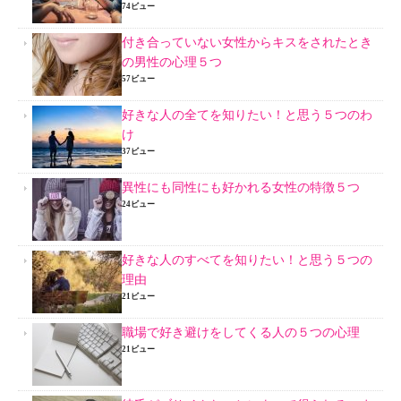
74ビュー
付き合っていない女性からキスをされたとき
の男性の心理５つ
57ビュー
好きな人の全てを知りたい！と思う５つのわ
け
37ビュー
異性にも同性にも好かれる女性の特徴５つ
24ビュー
好きな人のすべてを知りたい！と思う５つの
理由
21ビュー
職場で好き避けをしてくる人の５つの心理
21ビュー